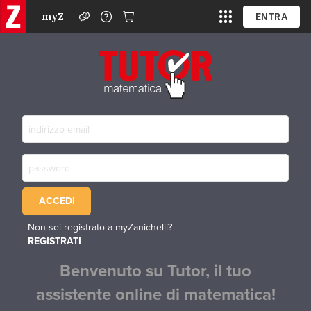
myZ
ENTRA
ACCEDI
Non sei registrato a myZanichelli?
REGISTRATI
Benvenuto su Tutor, il tuo
assistente online di matematica!