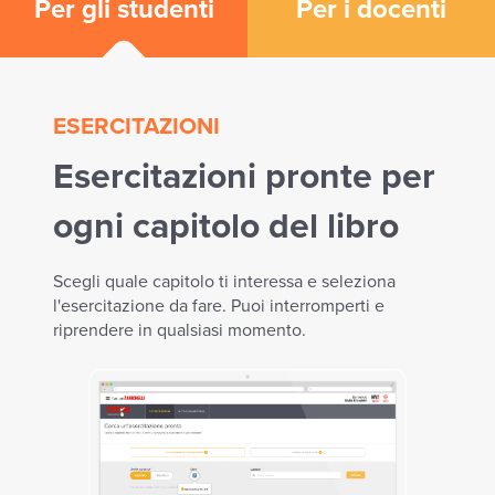
Per gli studenti
Per i docenti
ESERCITAZIONI
AIUT
Esercitazioni pronte per
Tan
ogni capitolo del libro
gli
Quando
Scegli quale capitolo ti interessa e seleziona
Per ogn
i e
l'esercitazione da fare. Puoi interromperti e
i f
 Nel
riprendere in qualsiasi momento.
i v
e hai
che ti
le 
dinam